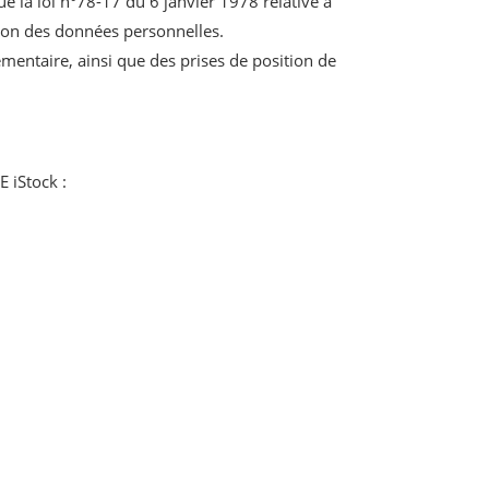
 la loi n°78-17 du 6 janvier 1978 relative à
ction des données personnelles.
ementaire, ainsi que des prises de position de
 iStock :