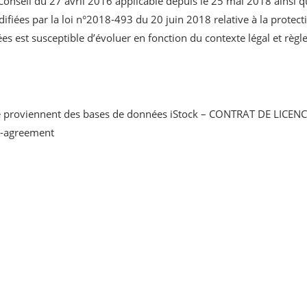
seil du 27 avril 2016 applicable depuis le 25 mai 2018 ainsi que
odifiées par la loi n°2018-493 du 20 juin 2018 relative à la prote
s est susceptible d’évoluer en fonction du contexte légal et règl
ite proviennent des bases de données iStock – CONTRAT DE LICENCE
e-agreement