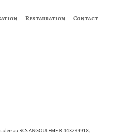
cation
Restauration
Contact
riculée au RCS ANGOULEME B 443239918,